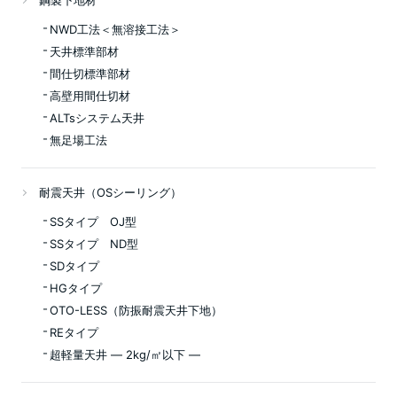
NWD工法＜無溶接工法＞
天井標準部材
間仕切標準部材
高壁用間仕切材
ALTsシステム天井
無足場工法
耐震天井（OSシーリング）
SSタイプ OJ型
SSタイプ ND型
SDタイプ
HGタイプ
OTO-LESS（防振耐震天井下地）
REタイプ
超軽量天井 ― 2kg/㎡以下 ―