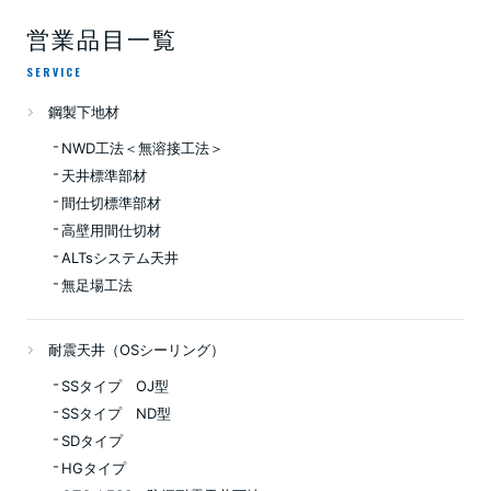
営業品目一覧
SERVICE
鋼製下地材
NWD工法＜無溶接工法＞
天井標準部材
間仕切標準部材
高壁用間仕切材
ALTsシステム天井
無足場工法
耐震天井（OSシーリング）
SSタイプ OJ型
SSタイプ ND型
SDタイプ
HGタイプ