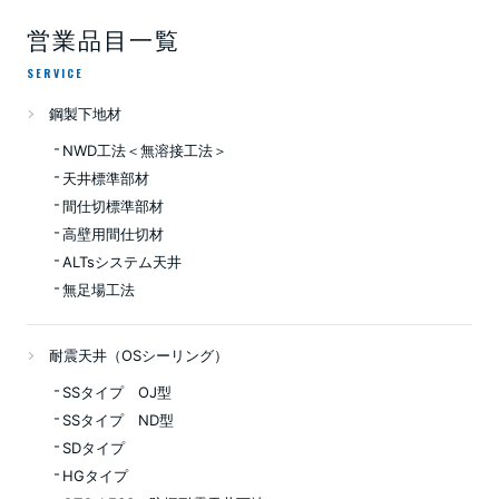
営業品目一覧
SERVICE
鋼製下地材
NWD工法＜無溶接工法＞
天井標準部材
間仕切標準部材
高壁用間仕切材
ALTsシステム天井
無足場工法
耐震天井（OSシーリング）
SSタイプ OJ型
SSタイプ ND型
SDタイプ
HGタイプ