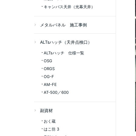
キャンバス天井（光幕天井）
メタルパネル 施工事例
ALTsハッチ（天井点検口）
ALTsハッチ 仕様一覧
OSG
ORGS
OG-F
AM-FE
AT-500／600
副資材
おく蔵
はこ坊 3