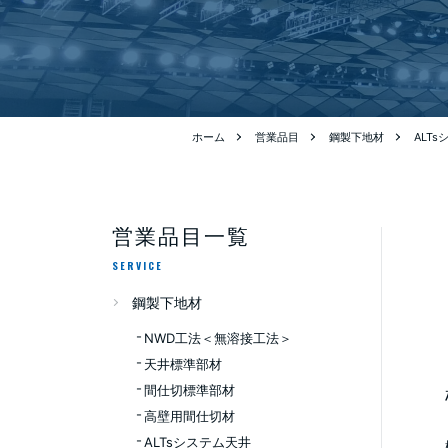
ホーム
営業品目
鋼製下地材
ALT
営業品目一覧
SERVICE
鋼製下地材
NWD工法＜無溶接工法＞
天井標準部材
間仕切標準部材
高壁用間仕切材
ALTsシステム天井