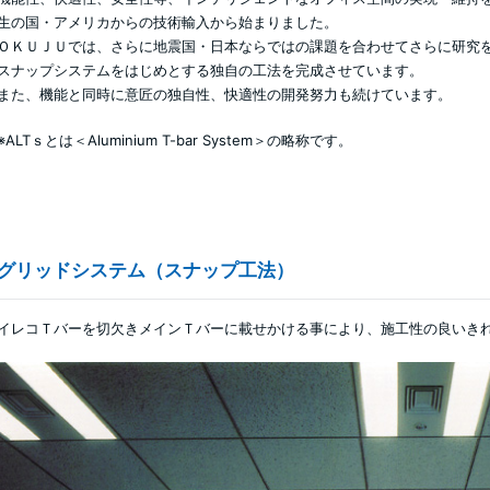
生の国・アメリカからの技術輸入から始まりました。
ＯＫＵＪＵでは、さらに地震国・日本ならではの課題を合わせてさらに研究を
スナップシステムをはじめとする独自の工法を完成させています。
また、機能と同時に意匠の独自性、快適性の開発努力も続けています。
※ALTｓとは＜Aluminium T-bar System＞の略称です。
グリッドシステム（スナップ工法）
イレコＴバーを切欠きメインＴバーに載せかける事により、施工性の良いき