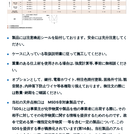
製品には注意喚起シールを貼付しております。安全には充分注意してく
ださい。
ケースに入っている取扱説明書に従って施工してください。
重量のある仕上材を使用される場合は､強度計算等､事前に御相談くださ
い。
オプションとして、鍵付､電着ホワイト､特注色焼付塗装､規格外寸法､観
音開き､内枠落下防止ワイヤ等各種取り揃えております。御注文の際に
は数量･納期をご確認ください。
当社の天井点検口は MSDS非対象製品です。
｢SDS｣とは事業主が化学物質や製品を他の事業者に出荷する際に､その
相手に対してその化学物質に関する情報を提供するためのものです。政
令で定める第一種指定化学物質･･･等を含む一定の製品について､この
SDSを提供する事が義務化されています(第14条)。当社製品のアルミ