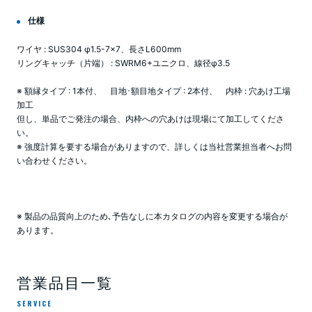
仕様
ワイヤ : SUS304 φ1.5-7×7、長さL600mm
リングキャッチ（片端） : SWRM6+ユニクロ、線径φ3.5
※ 額縁タイプ : 1本付、 目地･額目地タイプ : 2本付、 内枠 : 穴あけ工場
加工
但し、単品でご発注の場合、内枠への穴あけは現場にて加工してくださ
い。
※ 強度計算を要する場合がありますので、詳しくは当社営業担当者へお問
い合わせください。
※ 製品の品質向上のため､予告なしに本カタログの内容を変更する場合が
あります。
営業品目一覧
SERVICE