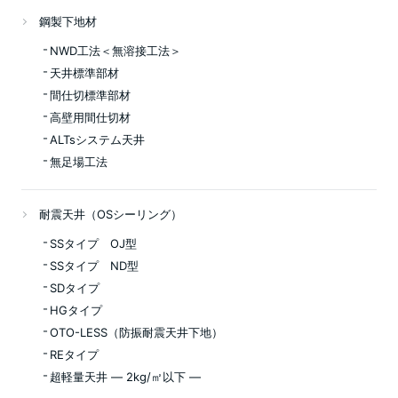
鋼製下地材
NWD工法＜無溶接工法＞
天井標準部材
間仕切標準部材
高壁用間仕切材
ALTsシステム天井
無足場工法
耐震天井（OSシーリング）
SSタイプ OJ型
SSタイプ ND型
SDタイプ
HGタイプ
OTO-LESS（防振耐震天井下地）
REタイプ
超軽量天井 ― 2kg/㎡以下 ―