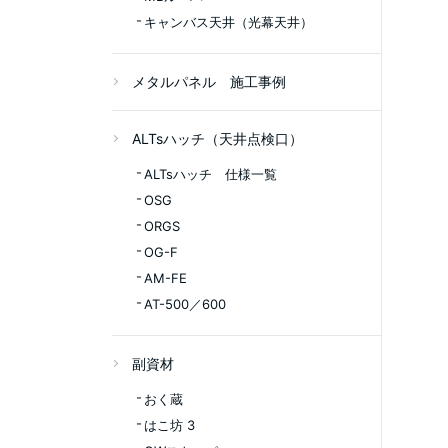
キャンバス天井（光幕天井）
メタルパネル 施工事例
ALTsハッチ（天井点検口）
ALTsハッチ 仕様一覧
OSG
ORGS
OG-F
AM-FE
AT-500／600
副資材
おく蔵
はこ坊 3