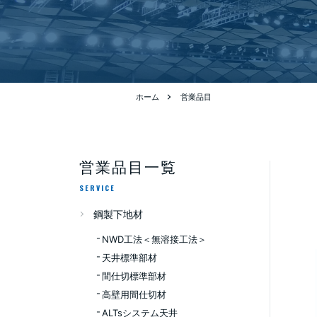
ホーム
営業品目
営業品目一覧
SERVICE
鋼製下地材
NWD工法＜無溶接工法＞
天井標準部材
間仕切標準部材
高壁用間仕切材
ALTsシステム天井