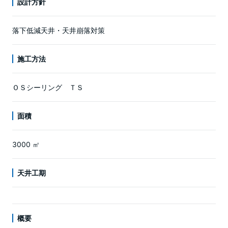
設計方針
落下低減天井・天井崩落対策
施工方法
ＯＳシーリング ＴＳ
面積
3000 ㎡
天井工期
概要