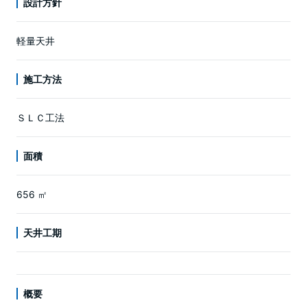
設計方針
軽量天井
施工方法
ＳＬＣ工法
面積
656 ㎡
天井工期
概要