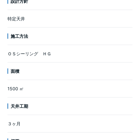
設計方針
特定天井
施工方法
ＯＳシーリング ＨＧ
面積
1500 ㎡
天井工期
３ヶ月