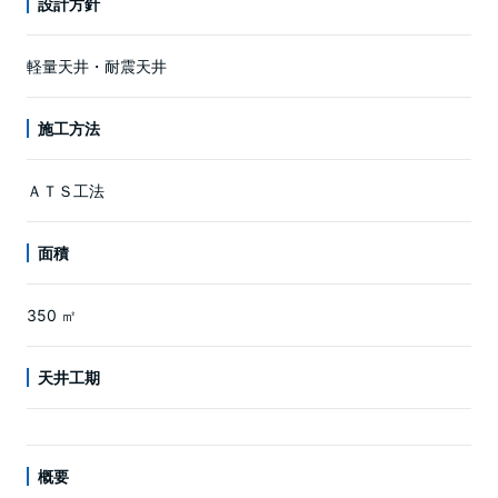
設計方針
軽量天井・耐震天井
施工方法
ＡＴＳ工法
面積
350 ㎡
天井工期
概要