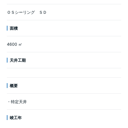
ＯＳシーリング ＳＤ
面積
4600 ㎡
天井工期
概要
・特定天井
竣工年