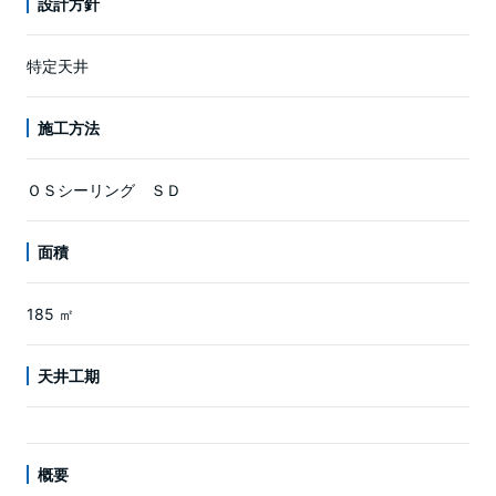
設計方針
特定天井
施工方法
ＯＳシーリング ＳＤ
面積
185 ㎡
天井工期
概要