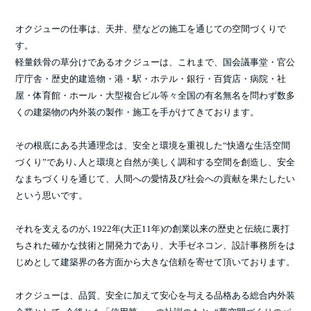
オクジューの仕事は、天井、壁などの施工を通じての空間づくりで
す。
軽量鉄骨の草分けであるオクジューは、これまで、国会議事堂・官公
庁庁舎・歴史的建造物・港・駅・ホテル・銀行・百貨店・病院・社
屋・体育館・ホール・大型複合ビル等々全国の有名無名を問わず数多
くの建築物の内外装の製作・施工を手がけてきております。
その根底にある共通理念は、安全と環境を重視した“快適な生活空間
づくり”であり､人と環境と自然が美しく調和する空間を創造し、安全
なまちづくりを通じて、人間への愛情及び社会への貢献を果たしたい
という思いです。
それを支えるのが､1922年(大正11年)の創業以来の歴史と伝統に裏打
ちされた確かな技術と開発力であり、大手ゼネコン、設計事務所をは
じめとして建築界の各方面から大きな信頼を寄せて頂いております。
オクジューは、品質、安全に加えて安心を与える品格ある総合内外装