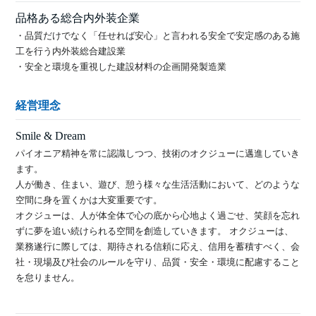
品格ある総合内外装企業
・品質だけでなく「任せれば安心」と言われる安全で安定感のある施
工を行う内外装総合建設業
・安全と環境を重視した建設材料の企画開発製造業
経営理念
Smile & Dream
パイオニア精神を常に認識しつつ、技術のオクジューに邁進していき
ます。
人が働き、住まい、遊び、憩う様々な生活活動において、どのような
空間に身を置くかは大変重要です。
オクジューは、人が体全体で心の底から心地よく過ごせ、笑顔を忘れ
ずに夢を追い続けられる空間を創造していきます。 オクジューは、
業務遂行に際しては、期待される信頼に応え、信用を蓄積すべく、会
社・現場及び社会のルールを守り、品質・安全・環境に配慮すること
を怠りません。