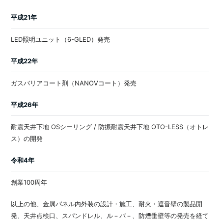
平成21年
LED照明ユニット（6-GLED）発売
平成22年
ガスバリアコート剤（NANOVコート）発売
平成26年
耐震天井下地 OSシーリング / 防振耐震天井下地 OTO-LESS（オトレ
ス）の開発
令和4年
創業100周年
以上の他、金属パネル内外装の設計・施工、耐火・遮音壁の製品開
発、天井点検口、スパンドレル、ル－バ－、防煙垂壁等の発売を経て