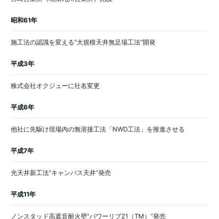
昭和61年
施工法の認識を変える“大規模天井無足場工法”開発
平成3年
株式会社オクジューに社名変更
平成6年
他社に先駆け現場内の無溶接工法「NWD工法」を推進させる
平成7年
光天井新工法“キャンバス天井”発売
平成11年
ノンスタッド高遮音耐火壁“パワーリブ21（TM）”発売