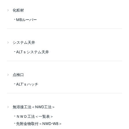
化粧材
MBルーバー
システム天井
ALTｓシステム天井
点検口
ALT’ｓハッチ
無溶接工法＜NWD工法＞
ＮＷＤ工法＜一覧表＞
先附金物取付＜NWD-W8＞