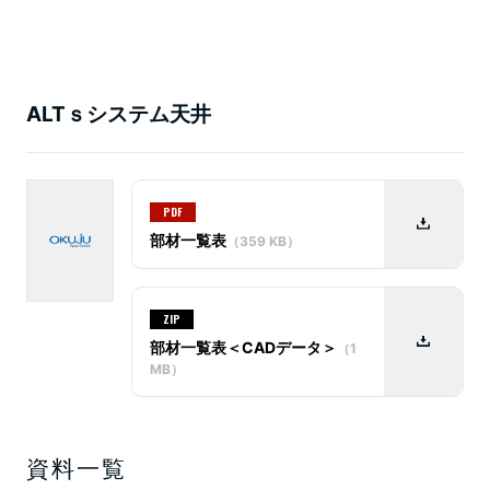
ALTｓシステム天井
PDF
部材一覧表
（359 KB）
ZIP
部材一覧表＜CADデータ＞
（1
MB）
資料一覧