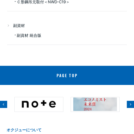
Ｃ形鋼吊元取付＜NWD-C19＞
副資材
副資材 統合版
PAGE TOP
オクジューについて