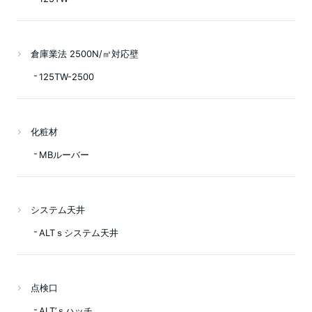
倉庫業法 2500N/㎡対応壁
125TW-2500
化粧材
MBルーバー
システム天井
ALTｓシステム天井
点検口
ALT’ｓハッチ